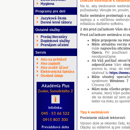
Ďôležité informácie k sledova
Hygiena
Na to, aby sledovanie webinára
požiadavky. Venujte im, prosím,
Programy pre deti
Naše webináre prebiehajú v ap
Jazyková škola
laptopy a s väčšinou webovýc
Denné letné tábory
inštaláciu ďalšieho softvéru.
2 dni pred začiatkom Vám do e
Ostatné služby
Pred začiatkom webinára si o
Predaj literatúry
Máte pripojenie na inte
Doplnkové služby
Máte aktuálnu verziu 
Prenájom učební
máte
najnovšiu oficiáln
Opera.
Pri používaní p
Servis
neodporúčame.
Ako sa prihlásiť
Ak Váš počítač otvorí l
Ako zaplatiť
odporúčame
Vám
sko
Ako zrušiť účasť
prenos tu, resp. do i
Elektronická faktúra
stiahnuť tu
https://www
Osobné údaje
Máte vhodný operač
systémom
Windows 7 
Chrome OS.
Mám teda všetko pripr
emaile, ktorý Vám pošle
ste sa dostali až sem, 
lektor na linku zo spom
Tipy k webinárom
Posielanie otázok lektorovi:
Vpravo dole je okienko četu, kd
Otázky sú viditeľné aj pre ost