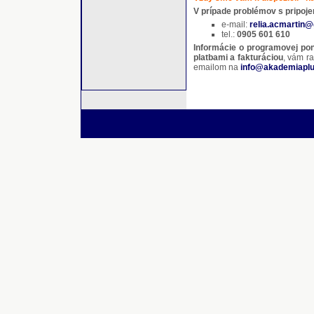
V prípade problémov s pripoj
e-mail:
relia.acmartin
tel.:
0905 601 610
Informácie o programovej po
platbami a fakturáciou
, vám ra
emailom na
info@akademiaplu