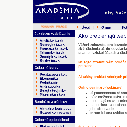
PONUKA PRÁCE
Úvod
|
O nás
|
Fo
Jazykové vzdelávanie
Ako prebiehajú webin
Anglický jazyk
Nemecký jazyk
Vážení zákazníci, pre bezpe
Francúzsky jazyk
živé školenia až do odvolani
Taliansky jazyk
priamej fyzickej účasti na ško
Španielsky jazyk
Ruský jazyk
Na tejto stránke vám prináša
prebieha.
Odborné kurzy
Počítačová škola
Aktuálny prehľad všetkých pr
Ekonomika
Podnikanie
Andragogika
Online semináre (webináre)
Beauty techniky
sú
plnohodnotná náhrad
Masérska škola
máte
možnosť klásť lek
prebiehajú na webstrá
Semináre a tréningy
na seminár sa dostanet
Aktuálna legislatíva
jeho sledovanie
Rozvoj kompetencií
okrem lektora uvidíte 
Odborné spôsobilosti
Elektrotechnici