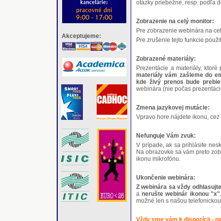
otázky priebežne, resp. podľa
Zobrazenie na celý monitor:
Pre zobrazenie webinára na celý
Akceptujeme:
Pre zrušenie tejto funkcie použi
Zobrazené materiály:
Prezentácie a materiály, ktoré
materiály vám zašleme do ema
kde živý prenos bude prebie
webinára (nie počas prezentáci
Zmena jazykovej mutácie:
Vpravo hore nájdete ikonu, cez 
Nefunguje Vám zvuk:
V prípade, ak sa prihlásite nes
Na obrazovke sa vám preto zobra
ikonu mikrofónu.
Ukončenie webinára:
Z webinára sa vždy odhlasujte
a
nerušte webinár ikonou "x"
možné len s našou telefonicko
Vždy sme vám k dispozícii - 